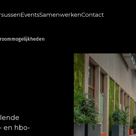
rsussen
Events
Samenwerken
Contact
roommogelijkheden
llende
 en hbo-