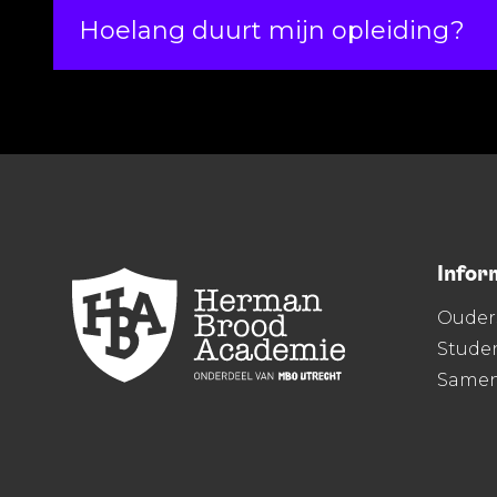
Hoelang duurt mijn opleiding?
Infor
Ouder
Stude
Same