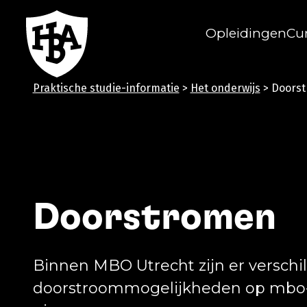
Opleidingen
Cu
Herman Brood Academie
Praktische studie-informatie
>
Het onderwijs
>
Doorst
Doorstromen
Binnen MBO Utrecht zijn er verschi
doorstroommogelijkheden op mbo-