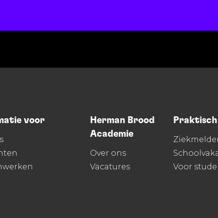
matie voor
Herman Brood
Praktisch
Academie
s
Ziekmelde
nten
Over ons
Schoolvaka
nwerken
Vacatures
Voor stud