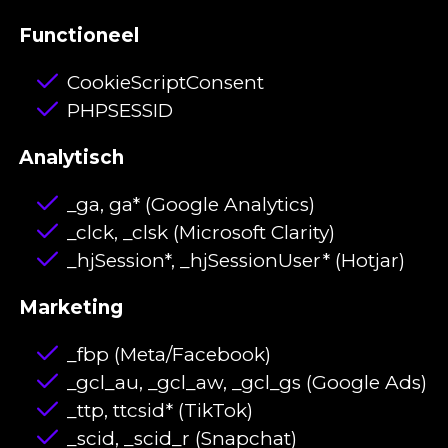
Functioneel
CookieScriptConsent
PHPSESSID
Analytisch
_ga, ga* (Google Analytics)
_clck, _clsk (Microsoft Clarity)
_hjSession*, _hjSessionUser* (Hotjar)
Marketing
_fbp (Meta/Facebook)
_gcl_au, _gcl_aw, _gcl_gs (Google Ads)
_ttp, ttcsid* (TikTok)
_scid, _scid_r (Snapchat)