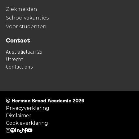
Ziekmelden
Schoolvakanties
Voor studenten
Contact
Australiëlaan 25
Utrecht
Contact ons
© Herman Brood Academie 2026
Privacyverklaring
Disclaimer
Cookieverklaring
Ga naar Instagram
Ga naar Spotify
Ga naar LinkedIn
Ga naar TikTok
Ga naar Facebook
Ga naar YouTube