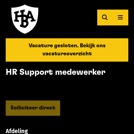
Zoeken
Men
Herman Brood Academie
Vacature gesloten. Bekijk ons
vacatureoverzicht
HR Support medewerker
Solliciteer direct
Afdeling