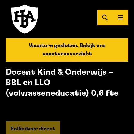
Zoeken
Men
Herman Brood Academie
Vacature gesloten. Bekijk ons
vacatureoverzicht
Docent Kind & Onderwijs –
BBL en LLO
(volwasseneducatie) 0,6 fte
Solliciteer direct