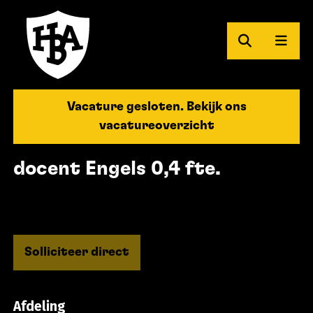
Zoeken
Men
Herman Brood Academie
Vacature gesloten. Bekijk ons
vacatureoverzicht
docent Engels 0,4 fte.
Solliciteer direct
Afdeling