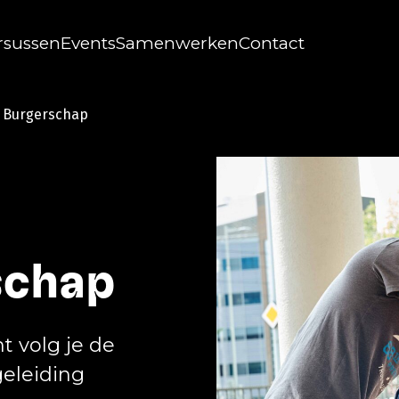
rsussen
Events
Samenwerken
Contact
 Burgerschap
schap
t volg je de
eleiding