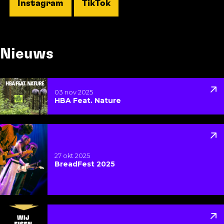
Opent in een nieuwe tab:
Opent in een nieuwe tab:
Instagram
TikTok
Nieuws
Lees meer over HBA Feat. Nature
03 nov 2025
HBA Feat. Nature
Lees meer over BreadFest 2025
27 okt 2025
BreadFest 2025
Lees meer over HBA steunt Wij Eisen De Nacht Op