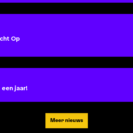
acht Op
aar!
 een jaar!
Meer nieuws