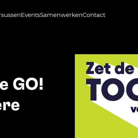
rsussen
Events
Samenwerken
Contact
e GO!
ere