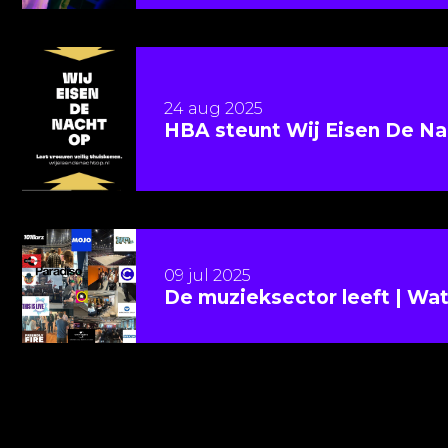
Lees meer over HBA steunt Wij Eisen De Nacht Op
24 aug 2025
HBA steunt Wij Eisen De N
Lees meer over De muzieksector leeft | Wat een j
09 jul 2025
De muzieksector leeft | Wat