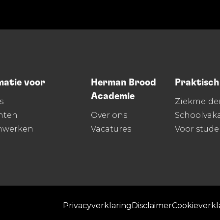
matie voor
Herman Brood
Praktisch
Academie
s
Ziekmelde
nten
Over ons
Schoolvaka
nwerken
Vacatures
Voor stud
Privacyverklaring
Disclaimer
Cookieverkl